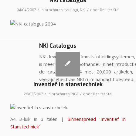
NKI catalogus
/
/
04/04/2007
in
brochures
,
catalogi
,
NKI
door
Ben ter Stal
NKI Catalogus
NKI, leverancier van kunststofleidingsystemen,
is meer dan een groothandel. In het introducti
de catalogus 2004 met 20.000 artikelen,
veelzijdigheid van NKI ruim aandacht besteed.
Inventief in stanstechniek
/
/
26/03/2007
in
brochures
,
NGF
door
Ben ter Stal
A4 3-luik in 3 talen |
Binnenspread ‘Inventief in
Stanstechniek’